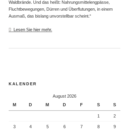
Waldbrände. Und das heißt: Nahrungsmittelengpässe,
Fluchtbewegungen, Dürren und Überflutungen, in einem
Ausmaß, das bislang unvorstellbar scheint.“
Lesen Sie hier mehr.
KALENDER
August 2026
M
D
M
D
F
S
S
1
2
3
4
5
6
7
8
9