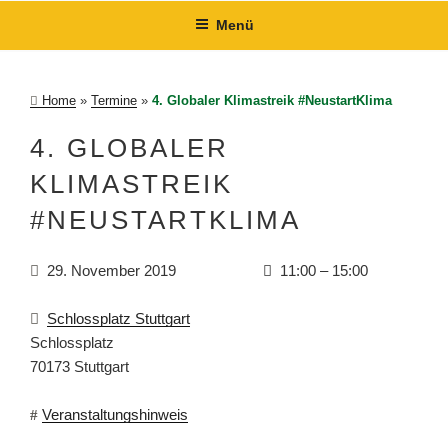
Zum
Menü
Inhalt
springen
Home
»
Termine
»
4. Globaler Klimastreik #NeustartKlima
4. GLOBALER
KLIMASTREIK
#NEUSTARTKLIMA
29. November 2019
11:00
–
15:00
Schlossplatz Stuttgart
Schlossplatz
70173
Stuttgart
Veranstaltungshinweis