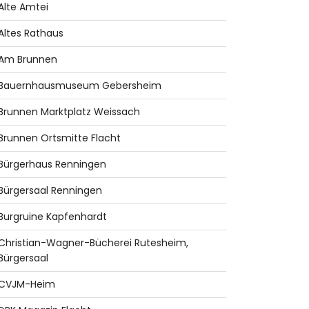
Alte Amtei
Altes Rathaus
Am Brunnen
Bauernhausmuseum Gebersheim
Brunnen Marktplatz Weissach
Brunnen Ortsmitte Flacht
Bürgerhaus Renningen
Bürgersaal Renningen
Burgruine Kapfenhardt
Christian-Wagner-Bücherei Rutesheim,
Bürgersaal
CVJM-Heim