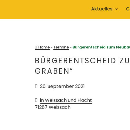
Zum
Aktuelles
G
Inhalt
springen
Home
»
Termine
»
Bürgerentscheid zum Neuba
BÜRGERENTSCHEID ZU
GRABEN“
26. September 2021
in Weissach und Flacht
71287
Weissach