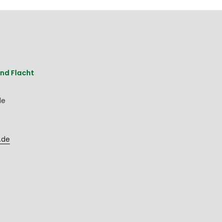
nd Flacht
de
.de