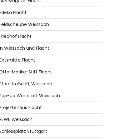
DRK Magazin Flacht
Edeka Flacht
Feldscheune Weissach
Friedhof Flacht
in Weissach und Flacht
Ortsmitte Flacht
Otto-Mörike-Stift Flacht
Pfarrstraße 10, Weissach
Pop-Up Wertstoff Weissach
Projektehaus Flacht
REWE Weissach
Schlossplatz Stuttgart