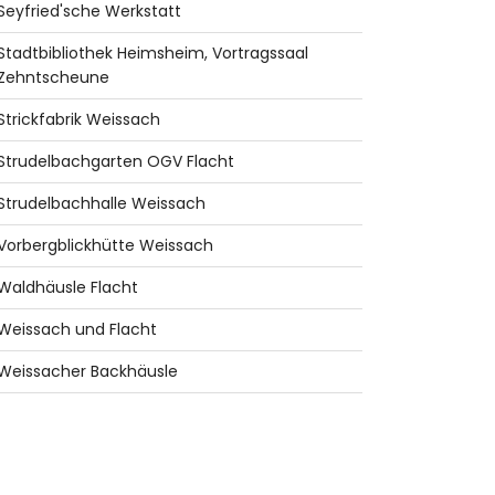
Seyfried'sche Werkstatt
Stadtbibliothek Heimsheim, Vortragssaal
Zehntscheune
Strickfabrik Weissach
Strudelbachgarten OGV Flacht
Strudelbachhalle Weissach
Vorbergblickhütte Weissach
Waldhäusle Flacht
Weissach und Flacht
Weissacher Backhäusle