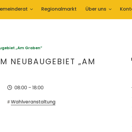
emeinderat
Regionalmarkt
Über uns
Kont
ugebiet „Am Graben“
M NEUBAUGEBIET „AM
08:00
–
18:00
Wahlveranstaltung