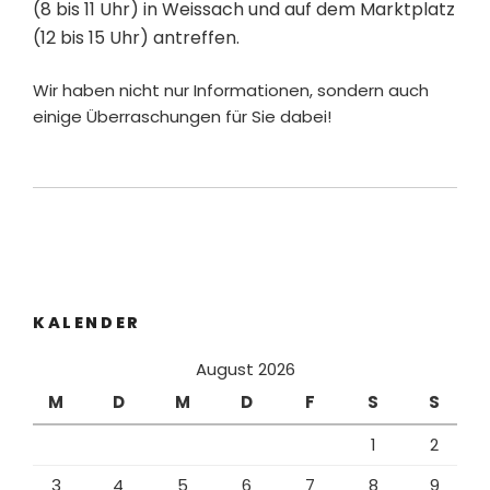
(8 bis 11 Uhr) in Weissach und auf dem Marktplatz
(12 bis 15 Uhr) antreffen.
Wir haben nicht nur Informationen, sondern auch
einige Überraschungen für Sie dabei!
KALENDER
August 2026
M
D
M
D
F
S
S
1
2
3
4
5
6
7
8
9