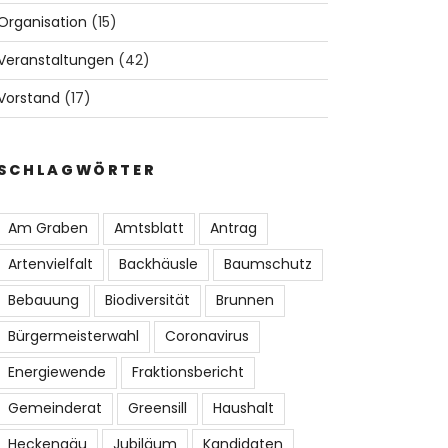
Organisation
(15)
Veranstaltungen
(42)
Vorstand
(17)
SCHLAGWÖRTER
Am Graben
Amtsblatt
Antrag
Artenvielfalt
Backhäusle
Baumschutz
Bebauung
Biodiversität
Brunnen
Bürgermeisterwahl
Coronavirus
Energiewende
Fraktionsbericht
Gemeinderat
Greensill
Haushalt
Heckengäu
Jubiläum
Kandidaten