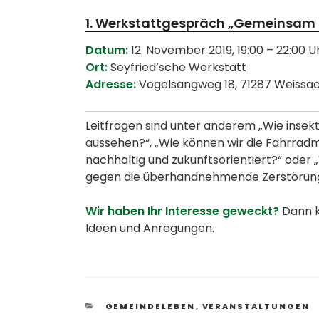
1. Werkstattgespräch „Gemeinsam h
Datum:
12. November 2019, 19:00 – 22:00 U
Ort:
Seyfried’sche Werkstatt
Adresse:
Vogelsangweg 18, 71287 Weissa
Leitfragen sind unter anderem „Wie insek
aussehen?“, „Wie können wir die Fahrradm
nachhaltig und zukunftsorientiert?“ oder
gegen die überhandnehmende Zerstörung 
Wir haben Ihr Interesse geweckt?
Dann k
Ideen und Anregungen.
KATEGORIEN
GEMEINDELEBEN
,
VERANSTALTUNGEN