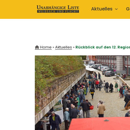
Zum
Aktuelles
G
Inhalt
springen
Home
»
Aktuelles
»
Rückblick auf den 12. Reg