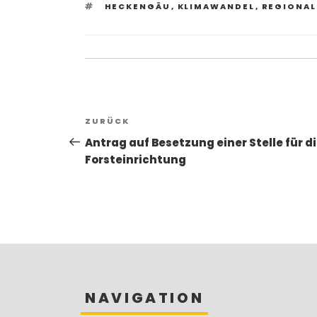
SCHLAGWÖRTER
HECKENGÄU
,
KLIMAWANDEL
,
REGIONA
Beitragsnavigation
Vorheriger
ZURÜCK
Beitrag
Antrag auf Besetzung einer Stelle für d
Forsteinrichtung
NAVIGATION