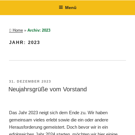
Zum
Menü
Inhalt
springen
Home
»
Archiv: 2023
JAHR:
2023
VERÖFFENTLICHT
31. DEZEMBER 2023
AM
Neujahrsgrüße vom Vorstand
Das Jahr 2023 neigt sich dem Ende zu. Wir haben
gemeinsam vieles erlebt sowie die ein oder andere
Herausforderung gemeistert. Doch bevor wir in ein
erfolgreiches Jahr 2024 starten, möchten wir hier einige