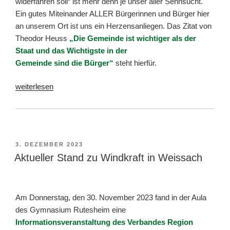
widerfahren soll“ ist mehr denn je unser aller Sehnsucht.
Ein gutes Miteinander ALLER Bürgerinnen und Bürger hier
an unserem Ort ist uns ein Herzensanliegen. Das Zitat von
Theodor Heuss
„Die Gemeinde ist wichtiger als der
Staat und das Wichtigste in der
Gemeinde sind die Bürger“
steht hierfür.
„UL-
weiterlesen
Fraktionsbericht
Dezember
2023“
VERÖFFENTLICHT
3. DEZEMBER 2023
AM
Aktueller Stand zu Windkraft in Weissach
Am Donnerstag, den 30. November 2023 fand in der Aula
des Gymnasium Rutesheim eine
Informationsveranstaltung des Verbandes Region