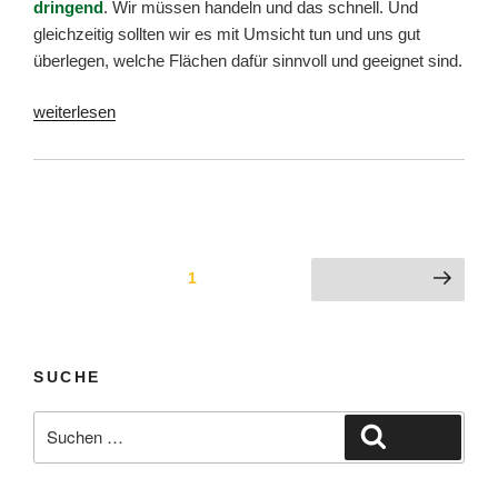
dringend
. Wir müssen handeln und das schnell. Und
gleichzeitig sollten wir es mit Umsicht tun und uns gut
überlegen, welche Flächen dafür sinnvoll und geeignet sind.
„Stellungnahme
weiterlesen
zu
„Energieerzeugung
in
der
Gemeinde
Seitennummerierung
Weissach
Seite
1
Nächste Seite
–
der
Grundsatz
Beiträge
für
SUCHE
die
zukünftige,
Suche
kommunale
Suchen
nach:
Entwicklung““