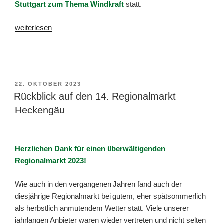
Stuttgart zum Thema Windkraft
statt.
„Aktueller
weiterlesen
Stand
zu
Windkraft
in
VERÖFFENTLICHT
22. OKTOBER 2023
Weissach“
AM
Rückblick auf den 14. Regionalmarkt
Heckengäu
Herzlichen Dank für einen überwältigenden
Regionalmarkt 2023!
Wie auch in den vergangenen Jahren fand auch der
diesjährige Regionalmarkt bei gutem, eher spätsommerlich
als herbstlich anmutendem Wetter statt. Viele unserer
jahrlangen Anbieter waren wieder vertreten und nicht selten