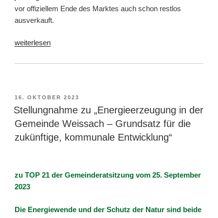
vor offiziellem Ende des Marktes auch schon restlos
ausverkauft.
„Rückblick
weiterlesen
auf
den
14.
Regionalmarkt
VERÖFFENTLICHT
16. OKTOBER 2023
Heckengäu“
AM
Stellungnahme zu „Energieerzeugung in der
Gemeinde Weissach – Grundsatz für die
zukünftige, kommunale Entwicklung“
zu TOP 21
der Gemeinderatsitzung vom 25. September
2023
Die Energiewende und der Schutz der Natur sind beide