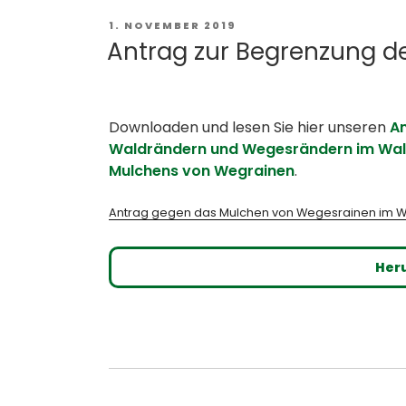
bin
ein
VERÖFFENTLICHT
1. NOVEMBER 2019
AM
Antrag zur Begrenzung d
Mitnehmer““
Downloaden und lesen Sie hier unseren
An
Waldrändern und Wegesrändern im Wald
Mulchens von Wegrainen
.
Antrag gegen das Mulchen von Wegesrainen im 
Her