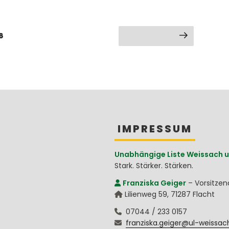
Seite
6
Nächste Seite
IMPRESSUM
Unabhängige Liste Weissach u
Stark. Stärker. Stärken.
Franziska Geiger
–
Vorsitze
Lilienweg 59
,
71287
Flacht
07044 / 233 0157
franziska.geiger@ul-weissac