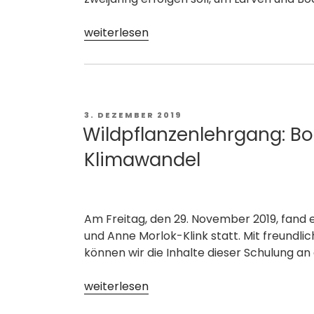
„Unser
weiterlesen
Wald
–
schützen,
was
schützenswert
VERÖFFENTLICHT
3. DEZEMBER 2019
AM
Wildpflanzenlehrgang: B
ist“
Klimawandel
Am Freitag, den 29. November 2019, fand 
und Anne Morlok-Klink statt. Mit freundl
können wir die Inhalte dieser Schulung an d
„Wildpflanzenlehrgang:
weiterlesen
Boden,