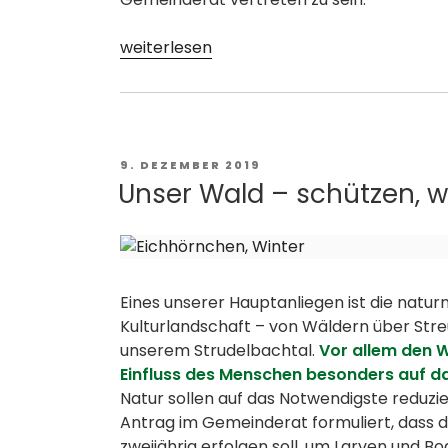
„Jahresrückblick
weiterlesen
2019
–
Wir
sagen
Danke!“
VERÖFFENTLICHT
9. DEZEMBER 2019
AM
Unser Wald – schützen, w
Eines unserer Hauptanliegen ist die natur
Kulturlandschaft – von Wäldern über Str
unserem Strudelbachtal.
Vor allem den W
Einfluss des Menschen besonders auf d
Natur sollen auf das Notwendigste reduzie
Antrag im Gemeinderat formuliert, dass 
zweijährig erfolgen soll, um Larven und 