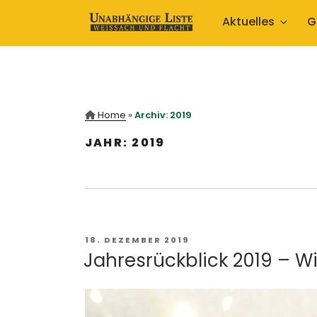
Zum
Aktuelles
G
Inhalt
springen
Home
»
Archiv: 2019
JAHR:
2019
VERÖFFENTLICHT
18. DEZEMBER 2019
AM
Jahresrückblick 2019 – W