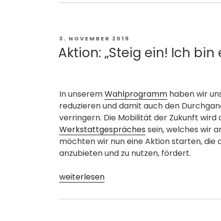
Wasser
und
der
Klimawandel“
VERÖFFENTLICHT
3. NOVEMBER 2019
AM
Aktion: „Steig ein! Ich bi
In unserem
Wahlprogramm
haben wir uns
reduzieren und damit auch den Durchgan
verringern. Die Mobilität der Zukunft wir
Werkstattgespräches
sein, welches wir 
möchten wir nun eine Aktion starten, die
anzubieten und zu nutzen, fördert.
„Aktion:
weiterlesen
„Steig
ein!
Ich