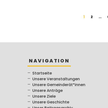
Seitennummerierung
Seite
1
Seite
2
…
der
Beiträge
NAVIGATION
Startseite
Unsere Veranstaltungen
Unsere Gemeinderät*innen
Unsere Anträge
Unsere Ziele
Unsere Geschichte
Unser Beitragsarchiv