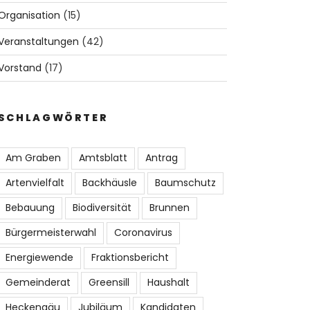
Organisation
(15)
Veranstaltungen
(42)
Vorstand
(17)
SCHLAGWÖRTER
Am Graben
Amtsblatt
Antrag
Artenvielfalt
Backhäusle
Baumschutz
Bebauung
Biodiversität
Brunnen
Bürgermeisterwahl
Coronavirus
Energiewende
Fraktionsbericht
Gemeinderat
Greensill
Haushalt
Heckengäu
Jubiläum
Kandidaten