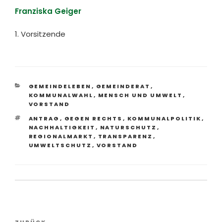
Franziska Geiger
1. Vorsitzende
KATEGORIEN
GEMEINDELEBEN
,
GEMEINDERAT
,
KOMMUNALWAHL
,
MENSCH UND UMWELT
,
VORSTAND
SCHLAGWÖRTER
ANTRAG
,
GEGEN RECHTS
,
KOMMUNALPOLITIK
,
NACHHALTIGKEIT
,
NATURSCHUTZ
,
REGIONALMARKT
,
TRANSPARENZ
,
UMWELTSCHUTZ
,
VORSTAND
Beitragsnavigation
ZURÜCK