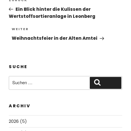
Vorheriger
Beitrag
Ein Blick hinter die Kulissen der
Wertstoffsortieranlage in Leonberg
Nächster
WEITER
Beitrag
Weihnachtsfeier in der Alten Amtei
SUCHE
Suche
Suchen
nach:
ARCHIV
2026
(5)