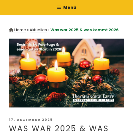
Zum
Menü
Inhalt
springen
Home
»
Aktuelles
»
Was war 2025 & was kommt 2026
VERÖFFENTLICHT
17. DEZEMBER 2025
AM
WAS WAR 2025 & WAS