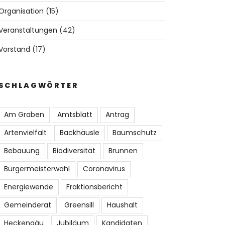
Organisation
(15)
Veranstaltungen
(42)
Vorstand
(17)
SCHLAGWÖRTER
Am Graben
Amtsblatt
Antrag
er
Artenvielfalt
Backhäusle
Baumschutz
Bebauung
Biodiversität
Brunnen
Bürgermeisterwahl
Coronavirus
Energiewende
Fraktionsbericht
Gemeinderat
Greensill
Haushalt
Heckengäu
Jubiläum
Kandidaten