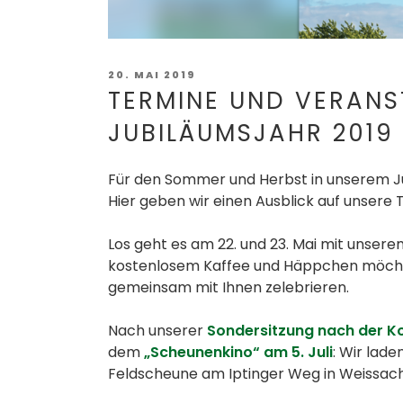
Stark. Stärker. Stärk
VERÖFFENTLICHT
20. MAI 2019
AM
TERMINE UND VERANS
JUBILÄUMSJAHR 2019
Für den Sommer und Herbst in unserem Jub
Hier geben wir einen Ausblick auf unsere
Los geht es am 22. und 23. Mai mit unser
kostenlosem Kaffee und Häppchen möcht
gemeinsam mit Ihnen zelebrieren.
Nach unserer
Sondersitzung nach der K
dem
„Scheunenkino“ am 5. Juli
: Wir lad
Feldscheune am Iptinger Weg in Weissach 