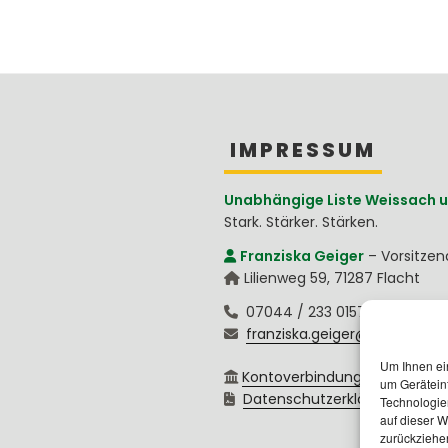
IMPRESSUM
Unabhängige Liste Weissach u
Stark. Stärker. Stärken.
Franziska Geiger
–
Vorsitze
Lilienweg 59
,
71287
Flacht
07044 / 233 0157
franziska.geiger@ul-weissac
Um Ihnen ei
Kontoverbindung
um Gerätein
Datenschutzerklärung
Technologie
auf dieser W
zurückziehe