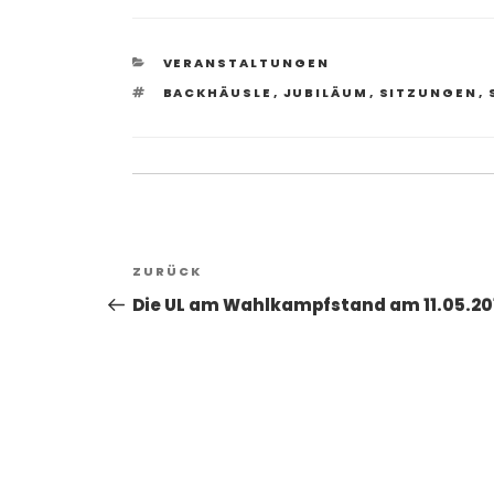
KATEGORIEN
VERANSTALTUNGEN
SCHLAGWÖRTER
BACKHÄUSLE
,
JUBILÄUM
,
SITZUNGEN
,
Beitragsnavigation
Vorheriger
ZURÜCK
Beitrag
Die UL am Wahlkampfstand am 11.05.20