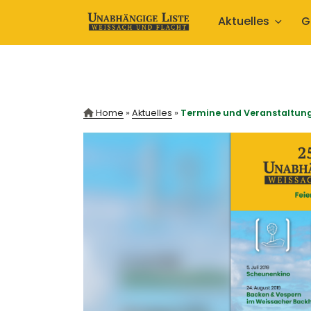
Zum
Aktuelles
G
Inhalt
springen
Home
»
Aktuelles
»
Termine und Veranstaltung