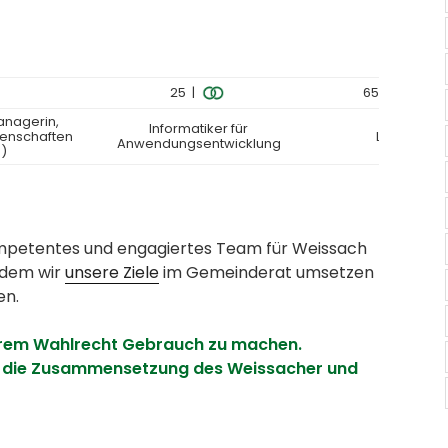
25 |
65 |
|
anagerin,
Informatiker für
senschaften
Lehrerin i.R.
Anwendungsentwicklung
.)
kompetentes und engagiertes Team für Weissach
 dem wir
unsere Ziele
im Gemeinderat umsetzen
en.
Ihrem Wahlrecht Gebrauch zu machen.
er die Zusammensetzung des Weissacher und