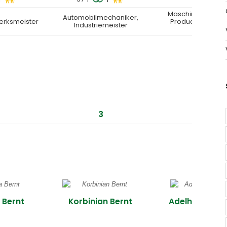
Maschinenbauing
Automobilmechaniker,
erksmeister
Production Engin
Industriemeister
(B.Eng.)
3
4
 Bernt
Korbinian Bernt
Adelheid Stre