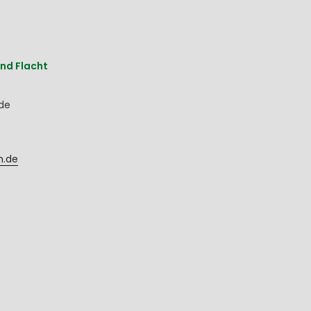
nd Flacht
nde
h.de