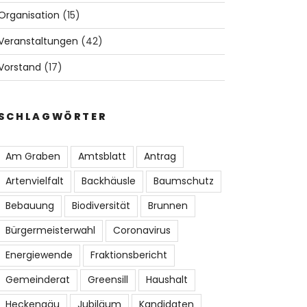
Organisation
(15)
enieur,
Sozialarbeiter in ei
eering
Rentner, Diplom-Ingenieur (FH)
pädagogischen Wohng
Sozialarbeiter
Veranstaltungen
(42)
Vorstand
(17)
SCHLAGWÖRTER
5
6
Am Graben
Amtsblatt
Antrag
Artenvielfalt
Backhäusle
Baumschutz
Bebauung
Biodiversität
Brunnen
Bürgermeisterwahl
Coronavirus
Energiewende
Fraktionsbericht
ckfuß
Gemeinderat
Greensill
Haushalt
Heckengäu
Jubiläum
Kandidaten