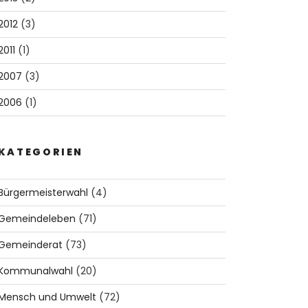
2012
(3)
2011
(1)
2007
(3)
5
6
2006
(1)
KATEGORIEN
Bürgermeisterwahl
(4)
Gemeindeleben
(71)
Gemeinderat
(73)
Kommunalwahl
(20)
ich
Richard Knoblauch
Dominik Seyfri
Mensch und Umwelt
(72)
65 |
|
34 |
|