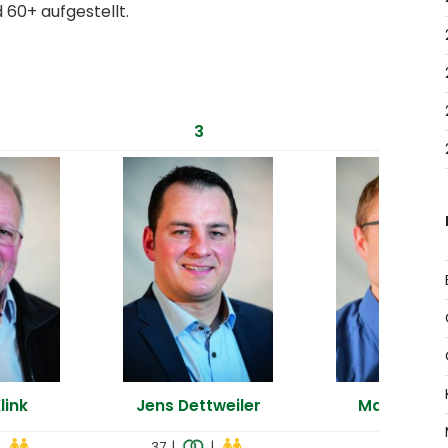
 60+ aufgestellt.
3
4
link
Jens Dettweiler
Martin Ullr
|
37 |
|
29 |