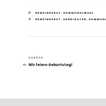
KATEGORIEN
GEMEINDERAT
,
KOMMUNALWAHL
SCHLAGWÖRTER
GEMEINDERAT
,
KANDIDATEN
,
KOMMUN
Beitragsnavigation
Vorheriger
ZURÜCK
Beitrag
Wir feiern Geburtstag!