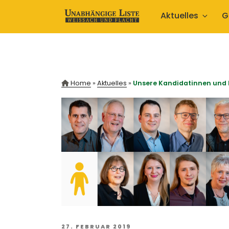
Zum
Aktuelles
G
Inhalt
springen
Home
»
Aktuelles
»
Unsere Kandidatinnen und
VERÖFFENTLICHT
27. FEBRUAR 2019