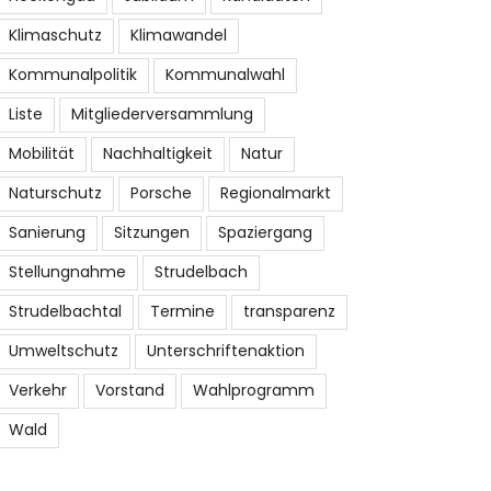
Klimaschutz
Klimawandel
Barbara Bartholomäi
Oliver Beck
Kommunalpolitik
Kommunalwahl
62 |
|
42 |
|
Liste
Mitgliederversammlung
Außendienstmitarbeit
Grund- und Hauptschul-
Gesundheitswesen
Mobilität
Nachhaltigkeit
Natur
Lehrerin
Krankenpfleger
Naturschutz
Porsche
Regionalmarkt
Sanierung
Sitzungen
Spaziergang
Stellungnahme
Strudelbach
Strudelbachtal
Termine
transparenz
Umweltschutz
Unterschriftenaktion
Verkehr
Vorstand
Wahlprogramm
Wald